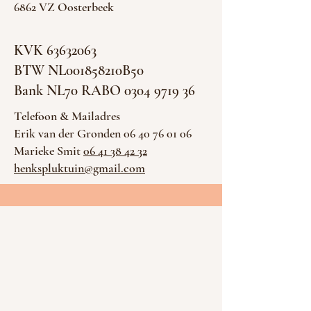
6862 VZ Oosterbeek
KVK
63632063
BTW NL001858210B50
Bank NL70 RABO 0304 9719 36
Telefoon & Mailadres
Erik van der Gronden 06 40 76 01 06
Marieke Smit
06 41 38 42 32
henkspluktuin@gmail.com