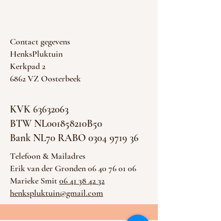
Contact gegevens
HenksPluktuin
Kerkpad 2
6862 VZ Oosterbeek
KVK
63632063
BTW NL001858210B50
Bank NL70 RABO 0304 9719 36
Telefoon & Mailadres
Erik van der Gronden 06 40 76 01 06
Marieke Smit
06 41 38 42 32
henkspluktuin@gmail.com