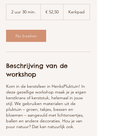
52,50
euro
2 uur 30 min.
2
€ 52,50
Kerkpad
u
u
r
3
Nu boeken
0
m
i
n
.
Beschrijving van de
workshop
Kom in de kerstsfeer in HenksPluktuin! In
deze gezellige workshop maak je je eigen
kerstkrans of kerststuk, helemaal in jouw
stijl. We gebruiken materialen uit de
pluktuin – groen, takjes, bessen en
bloemen – aangevuld met lichtsnoertjes,
ballen en andere decoraties. Hou je van
puur natuur? Dat kan natuurlijk ook.