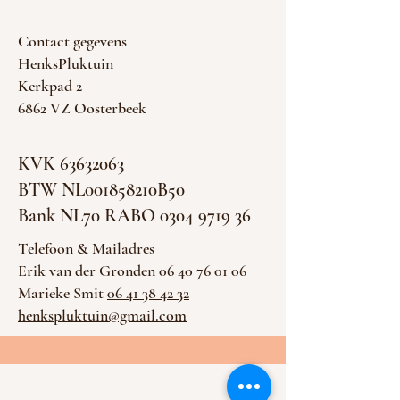
Contact gegevens
HenksPluktuin
Kerkpad 2
6862 VZ Oosterbeek
KVK
63632063
BTW NL001858210B50
Bank NL70 RABO 0304 9719 36
Telefoon & Mailadres
Erik van der Gronden 06 40 76 01 06
Marieke Smit
06 41 38 42 32
henkspluktuin@gmail.com