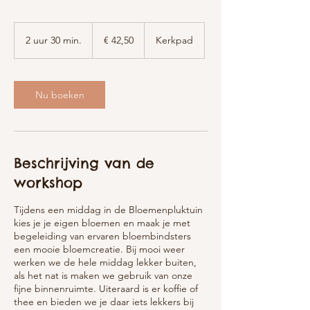
42,50
euro
2 uur 30 min.
2
€ 42,50
Kerkpad
u
u
r
3
Nu boeken
0
m
i
n
.
Beschrijving van de
workshop
Tijdens een middag in de Bloemenpluktuin
kies je je eigen bloemen en maak je met
begeleiding van ervaren bloembindsters
een mooie bloemcreatie. Bij mooi weer
werken we de hele middag lekker buiten,
als het nat is maken we gebruik van onze
fijne binnenruimte. Uiteraard is er koffie of
thee en bieden we je daar iets lekkers bij