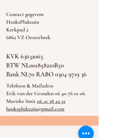
Contact gegevens
HenksPluktuin
Kerkpad 2
6862 VZ Oosterbeek
KVK
63632063
BTW NL001858210B50
Bank NL70 RABO 0304 9719 36
Telefoon & Mailadres
Erik van der Gronden 06 40 76 01 06
Marieke Smit
06 41 38 42 32
henkspluktuin@gmail.com